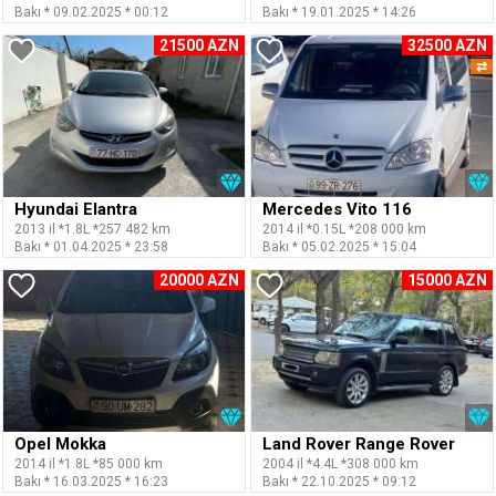
Bakı * 09.02.2025 * 00:12
Bakı * 19.01.2025 * 14:26
21500 AZN
32500 AZN
⇄
Hyundai Elantra
Mercedes Vito 116
2013 il *1.8L *257 482 km
2014 il *0.15L *208 000 km
Bakı * 01.04.2025 * 23:58
Bakı * 05.02.2025 * 15:04
20000 AZN
15000 AZN
Opel Mokka
Land Rover Range Rover
2014 il *1.8L *85 000 km
2004 il *4.4L *308 000 km
Bakı * 16.03.2025 * 16:23
Bakı * 22.10.2025 * 09:12