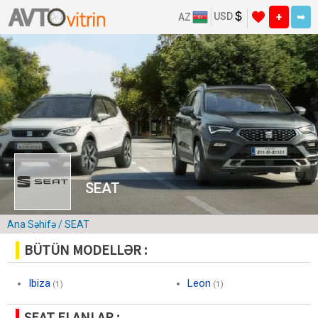
USD
AZ
+
➥
SEAT
Ana Səhifə
/ SEAT
BÜTÜN MODELLƏR :
Ibiza
Leon
(1)
(1)
SEAT ELANLAR :