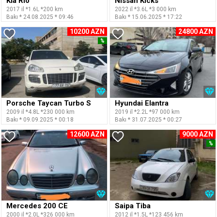
Kia Rio
Nissan Kicks
2017 il *1.6L *200 km
2022 il *3.6L *3 000 km
Bakı * 24.08.2025 * 09:46
Bakı * 15.06.2025 * 17:22
10200 AZN
24800 AZN
%
Porsche Taycan Turbo S
Hyundai Elantra
2009 il *4.8L *230 000 km
2019 il *2.2L *97 000 km
Bakı * 09.09.2025 * 00:18
Bakı * 31.07.2025 * 00:27
12600 AZN
9000 AZN
%
Mercedes 200 CE
Saipa Tiba
2000 il *2.0L *326 000 km
2012 il *1.5L *123 456 km