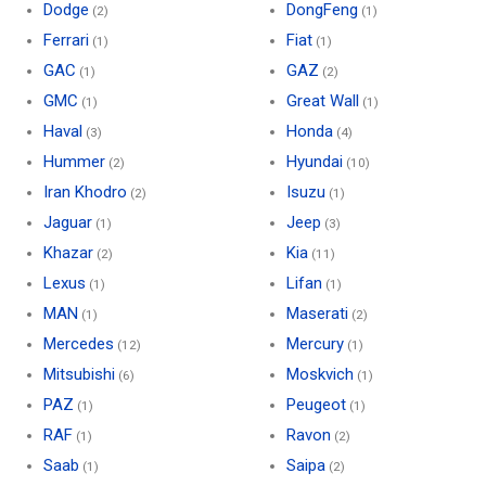
Dodge
DongFeng
(2)
(1)
Ferrari
Fiat
(1)
(1)
GAC
GAZ
(1)
(2)
GMC
Great Wall
(1)
(1)
Haval
Honda
(3)
(4)
Hummer
Hyundai
(2)
(10)
Iran Khodro
Isuzu
(2)
(1)
Jaguar
Jeep
(1)
(3)
Khazar
Kia
(2)
(11)
Lexus
Lifan
(1)
(1)
MAN
Maserati
(1)
(2)
Mercedes
Mercury
(12)
(1)
Mitsubishi
Moskvich
(6)
(1)
PAZ
Peugeot
(1)
(1)
RAF
Ravon
(1)
(2)
Saab
Saipa
(1)
(2)