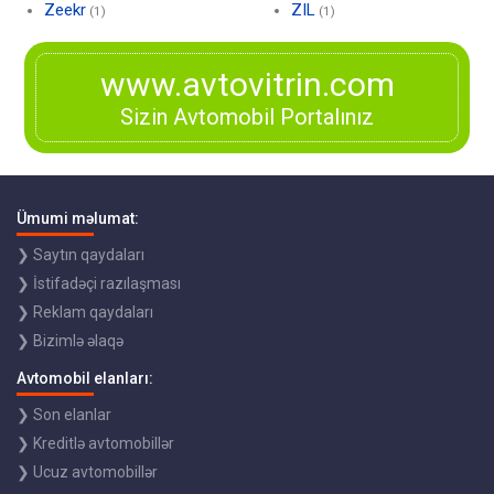
Zeekr
ZIL
(1)
(1)
www.avtovitrin.com
Sizin Avtomobil Portalınız
Ümumi məlumat:
❯ Saytın qaydaları
❯ İstifadəçi razılaşması
❯ Reklam qaydaları
❯ Bizimlə əlaqə
Avtomobil elanları:
❯ Son elanlar
❯ Kreditlə avtomobillər
❯ Ucuz avtomobillər