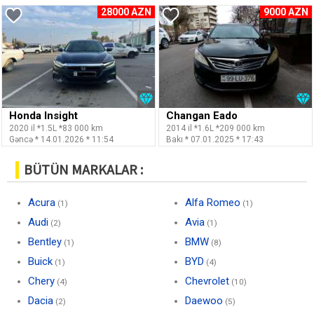
28000 AZN
9000 AZN
Honda Insight
Changan Eado
2020 il *1.5L *83 000 km
2014 il *1.6L *209 000 km
Gəncə * 14.01.2026 * 11:54
Bakı * 07.01.2025 * 17:43
BÜTÜN MARKALAR :
Acura
Alfa Romeo
(1)
(1)
Audi
Avia
(2)
(1)
Bentley
BMW
(1)
(8)
Buick
BYD
(1)
(4)
Chery
Chevrolet
(4)
(10)
Dacia
Daewoo
(2)
(5)