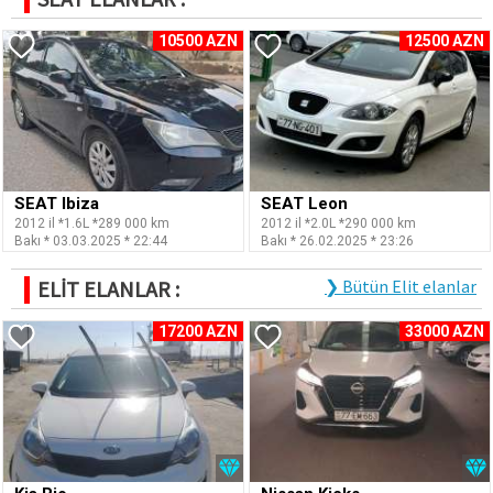
10500 AZN
12500 AZN
SEAT Ibiza
SEAT Leon
2012 il *1.6L *289 000 km
2012 il *2.0L *290 000 km
Bakı * 03.03.2025 * 22:44
Bakı * 26.02.2025 * 23:26
ELİT ELANLAR :
❯ Bütün Elit elanlar
17200 AZN
33000 AZN