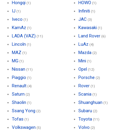
Hongqi
HOWO
(1)
(1)
IJ
Infiniti
(1)
(1)
Iveco
JAC
(1)
(3)
KamAz
Kawasaki
(1)
(1)
LADA (VAZ)
Land Rover
(11)
(6)
Lincoln
LuAz
(1)
(4)
MAZ
Mazda
(1)
(2)
MG
Mini
(1)
(1)
Nissan
Opel
(11)
(12)
Piaggio
Porsche
(1)
(2)
Renault
Rover
(4)
(1)
Saturn
Scania
(2)
(1)
Shaolin
Shuanghuan
(1)
(1)
Ssang Yong
Subaru
(2)
(2)
Tofas
Toyota
(1)
(11)
Volkswagen
Volvo
(5)
(2)