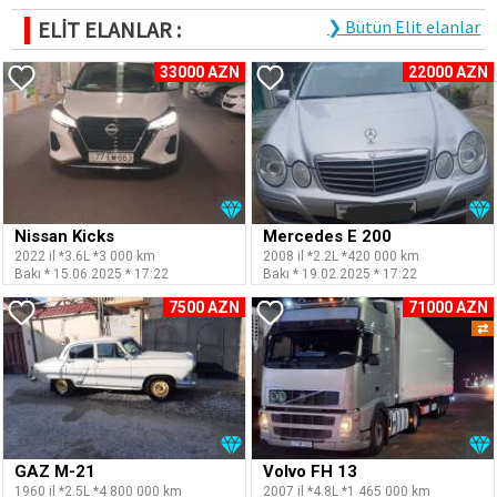
ELİT ELANLAR :
❯ Bütün Elit elanlar
33000 AZN
22000 AZN
Nissan Kicks
Mercedes E 200
2022 il *3.6L *3 000 km
2008 il *2.2L *420 000 km
Bakı * 15.06.2025 * 17:22
Bakı * 19.02.2025 * 17:22
7500 AZN
71000 AZN
⇄
GAZ M-21
Volvo FH 13
1960 il *2.5L *4 800 000 km
2007 il *4.8L *1 465 000 km