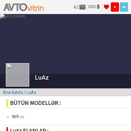
USD
AZ
+
➥
LuAz
Ana Səhifə
/ LuAz
BÜTÜN MODELLƏR :
969
(4)
LuAz ELANLAR :