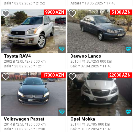
Bakı * 02.02.2026 * 21:52
Astara * 18.05.2025 * 17:45
9900 AZN
5100 AZN
Toyota RAV4
Daewoo Lanos
2002 il *2.0L *273 000 km
2010 il *1.3L *253 000 km
Bakı * 28.02.2025 * 12:11
Bakı * 07.04.2025 * 11:40
17000 AZN
22000 AZN
Volkswagen Passat
Opel Mokka
2014 il *2.5L *180 000 km
2014 il *1.8L *85 000 km
Bakı * 11.09.2025 * 12:38
Bakı * 31.12.2024 * 16:48