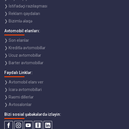
❯ İstifadəçi razılaşması
❯ Reklam qaydaları
❯ Bizimlə əlaqə
Avtomobil elanları:
❯ Son elanlar
❯ Kreditlə avtomobillər
❯ Ucuz avtomobillər
❯ Barter avtomobillər
Faydalı Linklər:
❯ Avtomobil elanı ver
❯ İcarə avtomobilləri
❯ Rəsmi dillerlər
❯ Avtosalonlar
Bizi sosial şəbəkələrdə izləyin: