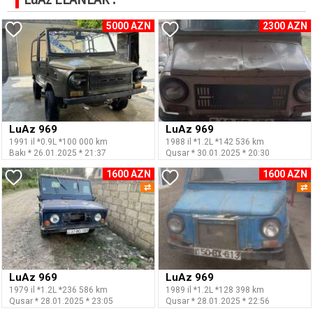
5000 AZN
2300 AZN
LuAz 969
LuAz 969
1991 il *0.9L *100 000 km
1988 il *1.2L *142 536 km
Bakı * 26.01.2025 * 21:37
Qusar * 30.01.2025 * 20:30
1600 AZN
1600 AZN
⇄
⇄
LuAz 969
LuAz 969
1979 il *1.2L *236 586 km
1989 il *1.2L *128 398 km
Qusar * 28.01.2025 * 23:05
Qusar * 28.01.2025 * 22:56