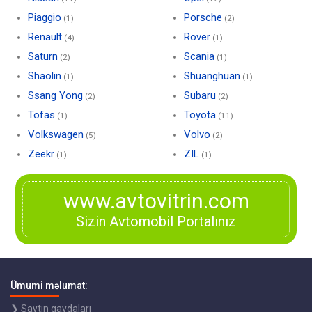
Piaggio
Porsche
(1)
(2)
Renault
Rover
(4)
(1)
Saturn
Scania
(2)
(1)
Shaolin
Shuanghuan
(1)
(1)
Ssang Yong
Subaru
(2)
(2)
Tofas
Toyota
(1)
(11)
Volkswagen
Volvo
(5)
(2)
Zeekr
ZIL
(1)
(1)
www.avtovitrin.com
Sizin Avtomobil Portalınız
Ümumi məlumat:
❯ Saytın qaydaları