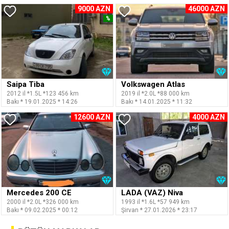
9000 AZN
46000 AZN
%
Saipa Tiba
Volkswagen Atlas
2012 il *1.5L *123 456 km
2019 il *2.0L *88 000 km
Bakı * 19.01.2025 * 14:26
Bakı * 14.01.2025 * 11:32
12600 AZN
4000 AZN
Mercedes 200 CE
LADA (VAZ) Niva
2000 il *2.0L *326 000 km
1993 il *1.6L *57 949 km
Bakı * 09.02.2025 * 00:12
Şirvan * 27.01.2026 * 23:17