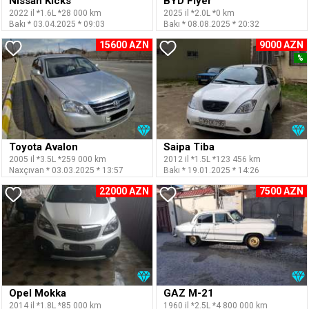
Nissan Kicks
BYD Flyer
2022 il *1.6L *28 000 km
2025 il *2.0L *0 km
Bakı * 03.04.2025 * 09:03
Bakı * 08.08.2025 * 20:32
15600 AZN
9000 AZN
%
Toyota Avalon
Saipa Tiba
2005 il *3.5L *259 000 km
2012 il *1.5L *123 456 km
Naxçıvan * 03.03.2025 * 13:57
Bakı * 19.01.2025 * 14:26
22000 AZN
7500 AZN
Opel Mokka
GAZ M-21
2014 il *1.8L *85 000 km
1960 il *2.5L *4 800 000 km