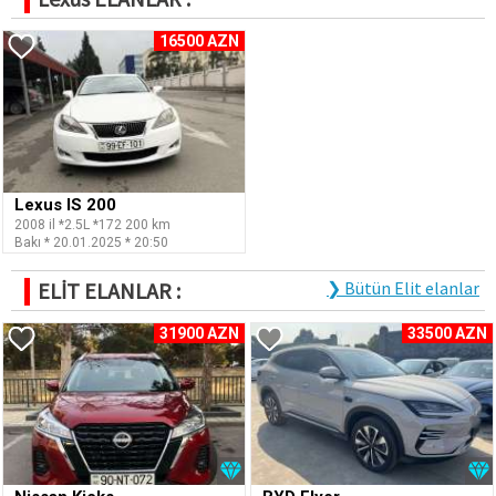
16500 AZN
Lexus IS 200
2008 il *2.5L *172 200 km
Bakı * 20.01.2025 * 20:50
ELİT ELANLAR :
❯ Bütün Elit elanlar
31900 AZN
33500 AZN