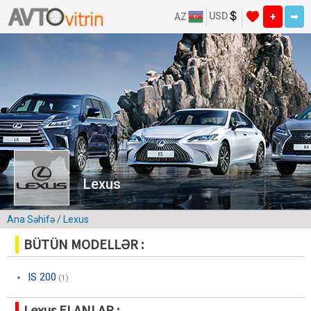
USD
AZ
+
➥
Lexus
Ana Səhifə
/ Lexus
BÜTÜN MODELLƏR :
IS 200
(1)
Lexus ELANLAR :