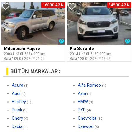
16000 AZN
34500 AZN
Mitsubishi Pajero
Kia Sorento
2003 il *3.0L *234 000 km
2014 il *2.0L *160 000 km
Bakı * 09.08.2025 * 21:05
Bakı * 28.01.2025 * 19:59
BÜTÜN MARKALAR :
Acura
Alfa Romeo
(1)
(1)
Audi
Avia
(2)
(1)
Bentley
BMW
(1)
(8)
Buick
BYD
(1)
(4)
Chery
Chevrolet
(4)
(10)
Dacia
Daewoo
(2)
(5)