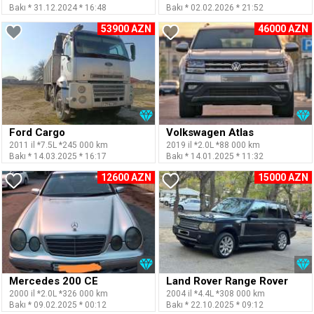
Bakı * 31.12.2024 * 16:48
Bakı * 02.02.2026 * 21:52
53900 AZN
46000 AZN
Ford Cargo
Volkswagen Atlas
2011 il *7.5L *245 000 km
2019 il *2.0L *88 000 km
Bakı * 14.03.2025 * 16:17
Bakı * 14.01.2025 * 11:32
12600 AZN
15000 AZN
Mercedes 200 CE
Land Rover Range Rover
2000 il *2.0L *326 000 km
2004 il *4.4L *308 000 km
Bakı * 09.02.2025 * 00:12
Bakı * 22.10.2025 * 09:12