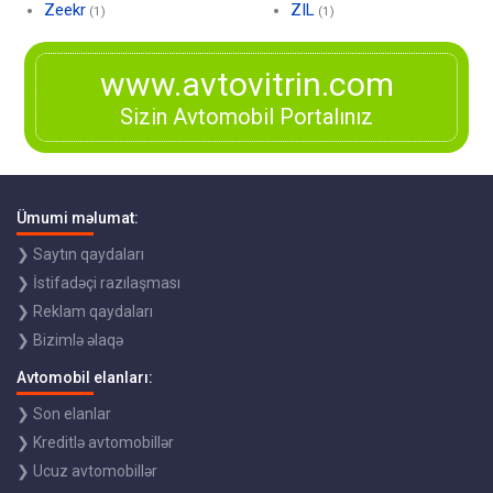
Zeekr
ZIL
(1)
(1)
www.avtovitrin.com
Sizin Avtomobil Portalınız
Ümumi məlumat:
❯ Saytın qaydaları
❯ İstifadəçi razılaşması
❯ Reklam qaydaları
❯ Bizimlə əlaqə
Avtomobil elanları:
❯ Son elanlar
❯ Kreditlə avtomobillər
❯ Ucuz avtomobillər