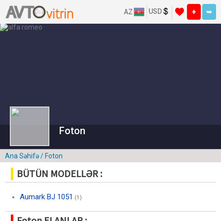
USD
AZ
+
➥
Foton
Ana Səhifə
/ Foton
BÜTÜN MODELLƏR :
Aumark BJ 1051
(1)
Foton ELANLAR :