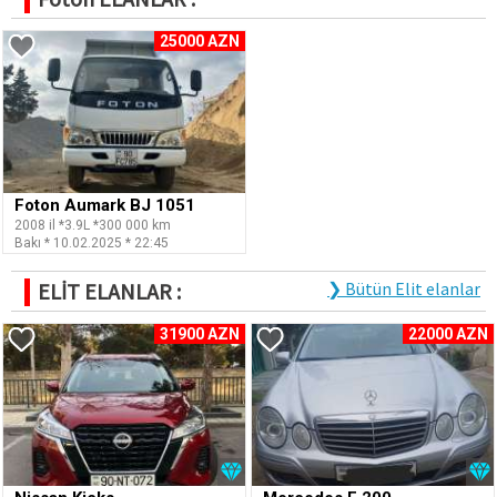
25000 AZN
Foton Aumark BJ 1051
2008 il *3.9L *300 000 km
Bakı * 10.02.2025 * 22:45
ELİT ELANLAR :
❯ Bütün Elit elanlar
31900 AZN
22000 AZN