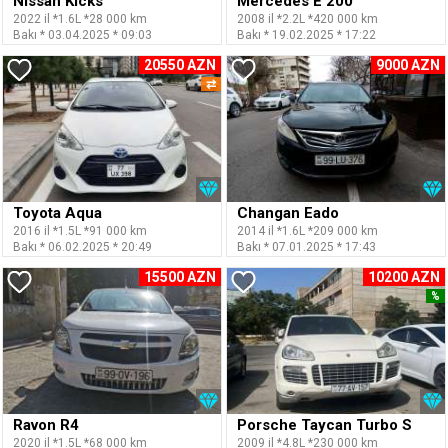
Nissan Kicks
Mercedes E 200
2022 il *1.6L *28 000 km
2008 il *2.2L *420 000 km
Bakı * 03.04.2025 * 09:03
Bakı * 19.02.2025 * 17:22
20550 AZN
9000 AZN
⇄
Toyota Aqua
Changan Eado
2016 il *1.5L *91 000 km
2014 il *1.6L *209 000 km
Bakı * 06.02.2025 * 20:49
Bakı * 07.01.2025 * 17:43
15500 AZN
10200 AZN
%
Ravon R4
Porsche Taycan Turbo S
2020 il *1.5L *68 000 km
2009 il *4.8L *230 000 km