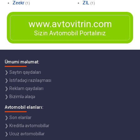
Zeekr
ZIL
(1)
(1)
www.avtovitrin.com
Sizin Avtomobil Portalınız
Ümumi məlumat:
❯ Saytın qaydaları
❯ İstifadəçi razılaşması
❯ Reklam qaydaları
❯ Bizimlə əlaqə
Avtomobil elanları:
❯ Son elanlar
❯ Kreditlə avtomobillər
❯ Ucuz avtomobillər