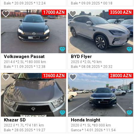
Bakı * 20.09.2025 * 12:24
Bakı * 09.09.2025 * 00:18
17000 AZN
33500 AZN
Volkswagen Passat
BYD Flyer
2014 il *2.5L *180 000 km
2025 il *2.0L *0 km
Bakı * 11.09.2025 * 12:38
Bakı * 08.08.2025 * 20:32
13600 AZN
28000 AZN
Khazar SD
Honda Insight
2022 il *1.7L *74 181 km
2020 il *1.5L *83 000 km
Bakı * 28.05.2025 * 19:27
Gəncə * 14.01.2026 * 11:54