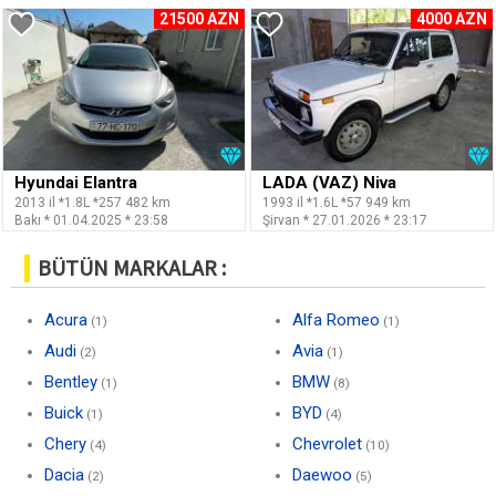
21500 AZN
4000 AZN
Hyundai Elantra
LADA (VAZ) Niva
2013 il *1.8L *257 482 km
1993 il *1.6L *57 949 km
Bakı * 01.04.2025 * 23:58
Şirvan * 27.01.2026 * 23:17
BÜTÜN MARKALAR :
Acura
Alfa Romeo
(1)
(1)
Audi
Avia
(2)
(1)
Bentley
BMW
(1)
(8)
Buick
BYD
(1)
(4)
Chery
Chevrolet
(4)
(10)
Dacia
Daewoo
(2)
(5)