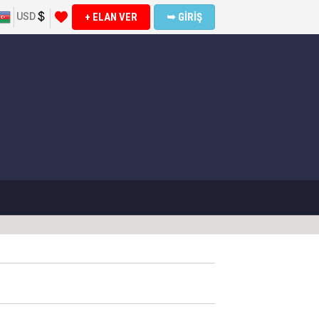
USD
+ ELAN VER
➥ GİRİŞ