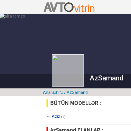
AzSamand
Ana Səhifə
/ AzSamand
BÜTÜN MODELLƏR :
Aziz
(1)
AzSamand ELANLAR :