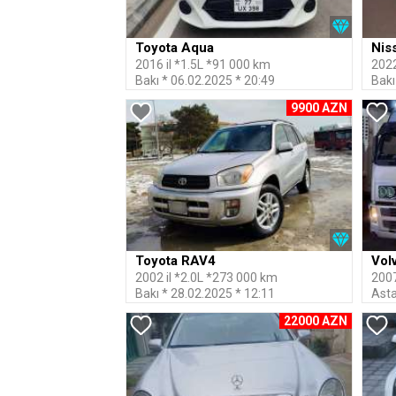
Toyota Aqua
Nis
2016 il *1.5L *91 000 km
2022
Bakı * 06.02.2025 * 20:49
Bakı
9900 AZN
Toyota RAV4
Vol
2002 il *2.0L *273 000 km
2007
Bakı * 28.02.2025 * 12:11
Asta
22000 AZN