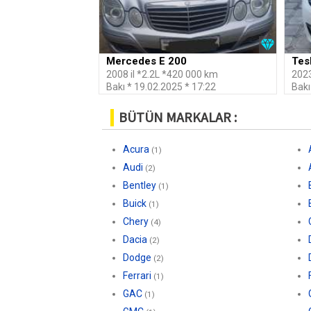
Mercedes E 200
Tes
2008 il *2.2L *420 000 km
2023
Bakı * 19.02.2025 * 17:22
Bakı
BÜTÜN MARKALAR :
Acura
(1)
Audi
(2)
Bentley
(1)
Buick
(1)
Chery
(4)
Dacia
(2)
Dodge
(2)
Ferrari
(1)
GAC
(1)