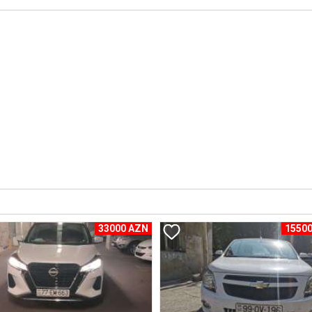
33000 AZN
1550