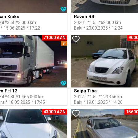
san Kicks
Ravon R4
 il *3.6L *3 000 km
2020 il *1.5L *68 000 km
 * 15.06.2025 * 17:22
Bakı * 20.09.2025 * 12:24
71000 AZN
900
⇄
vo FH 13
Saipa Tiba
 il *4.8L *1 465 000 km
2012 il *1.5L *123 456 km
ra * 18.05.2025 * 17:45
Bakı * 19.01.2025 * 14:26
43000 AZN
1560