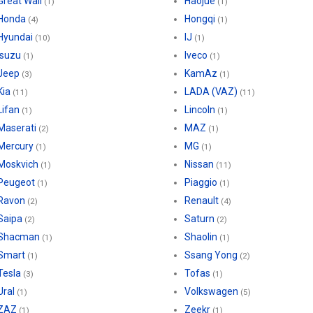
Great Wall
Haojue
(1)
(1)
Honda
Hongqi
(4)
(1)
Hyundai
IJ
(10)
(1)
Isuzu
Iveco
(1)
(1)
Jeep
KamAz
(3)
(1)
Kia
LADA (VAZ)
(11)
(11)
Lifan
Lincoln
(1)
(1)
Maserati
MAZ
(2)
(1)
Mercury
MG
(1)
(1)
Moskvich
Nissan
(1)
(11)
Peugeot
Piaggio
(1)
(1)
Ravon
Renault
(2)
(4)
Saipa
Saturn
(2)
(2)
Shacman
Shaolin
(1)
(1)
Smart
Ssang Yong
(1)
(2)
Tesla
Tofas
(3)
(1)
Ural
Volkswagen
(1)
(5)
ZAZ
Zeekr
(1)
(1)