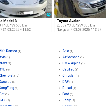
la Model 3
Toyota Avalon
 il *0L *33 500 km
2005 il *3.5L *259 000 km
 * 31.03.2025 * 11:52
Naxçıvan * 03.03.2025 * 13:57
Alfa Romeo
Asia
(1)
(1)
Avia
AzSamand
(1)
(1)
BMW
BMW Alpina
(8)
(1)
BYD
Cadillac
(4)
(1)
Chevrolet
Chrysler
(10)
(1)
Daewoo
DAF
(5)
(1)
DongFeng
Ducati
(1)
(1)
Fiat
Ford
(1)
(6)
GAZ
Geely
(2)
(2)