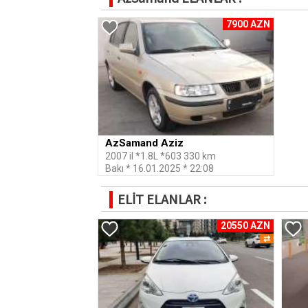
7900 AZN
AzSamand Aziz
2007 il *1.8L *603 330 km
Bakı * 16.01.2025 * 22:08
ELİT ELANLAR :
20550 AZN
⇄