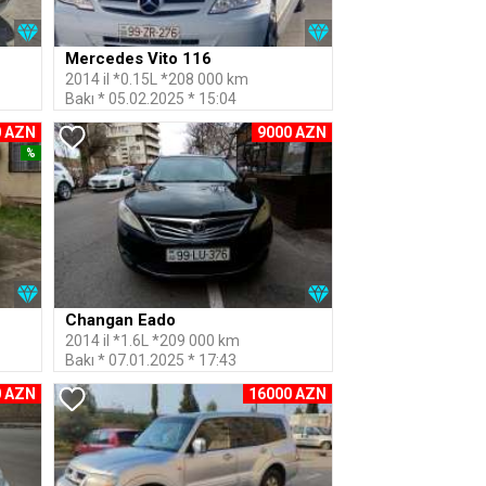
Mercedes Vito 116
2014 il *0.15L *208 000 km
Bakı * 05.02.2025 * 15:04
0 AZN
9000 AZN
%
Changan Eado
2014 il *1.6L *209 000 km
Bakı * 07.01.2025 * 17:43
0 AZN
16000 AZN