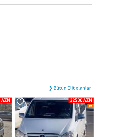
❯ Bütün Elit elanlar
0 AZN
32500 AZN
⇄